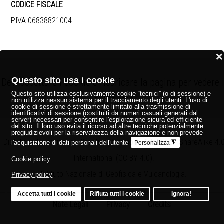
ODICE FISCALE
.IVA 06838821004
❌
Questo sito usa i cookie
Devi accettare i cookie e ricaricare la pagina per vedere i
contenuto
Questo sito utilizza esclusivamente cookie “tecnici” (o di sessione) e
non utilizza nessun sistema per il tracciamento degli utenti. L'uso di
cookie di sessione è strettamente limitato alla trasmissione di
identificativi di sessione (costituiti da numeri casuali generati dal
server) necessari per consentire l'esplorazione sicura ed efficiente
del sito. Il loro uso evita il ricorso ad altre tecniche potenzialmente
pregiudizievoli per la riservatezza della navigazione e non prevede
Distributed with license
Creative Commons Attribution-ShareAlike 4.
l'acquisizione di dati personali dell'utente
◮
Personalizza
International (CC BY 4.0)
.
Cookie policy
Istituto Nazionale di Geofisica e Vulcanologia
.
Privacy policy
♿
Accetta tutti i cookie
Rifiuta tutti i cookie
Ignora!
Note Legali
Privacy
Credits