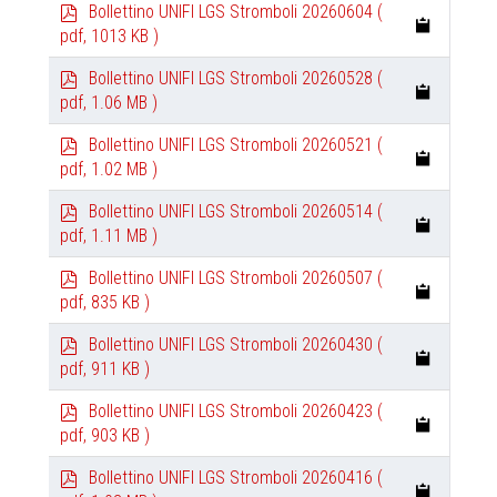
p
Bollettino UNIFI LGS Stromboli 20260604
(
d
pdf, 1013 KB )
f
p
Bollettino UNIFI LGS Stromboli 20260528
(
d
pdf, 1.06 MB )
f
p
Bollettino UNIFI LGS Stromboli 20260521
(
d
pdf, 1.02 MB )
f
p
Bollettino UNIFI LGS Stromboli 20260514
(
d
pdf, 1.11 MB )
f
p
Bollettino UNIFI LGS Stromboli 20260507
(
d
pdf, 835 KB )
f
p
Bollettino UNIFI LGS Stromboli 20260430
(
d
pdf, 911 KB )
f
p
Bollettino UNIFI LGS Stromboli 20260423
(
d
pdf, 903 KB )
f
p
Bollettino UNIFI LGS Stromboli 20260416
(