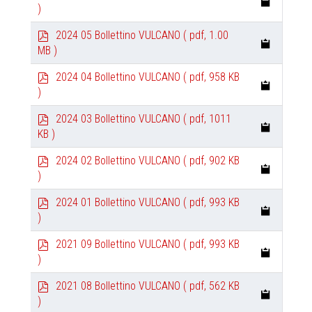
d
)
f
p
2024 05 Bollettino VULCANO
( pdf, 1.00
d
MB )
f
p
2024 04 Bollettino VULCANO
( pdf, 958 KB
d
)
f
p
2024 03 Bollettino VULCANO
( pdf, 1011
d
KB )
f
p
2024 02 Bollettino VULCANO
( pdf, 902 KB
d
)
f
p
2024 01 Bollettino VULCANO
( pdf, 993 KB
d
)
f
p
2021 09 Bollettino VULCANO
( pdf, 993 KB
d
)
f
p
2021 08 Bollettino VULCANO
( pdf, 562 KB
d
)