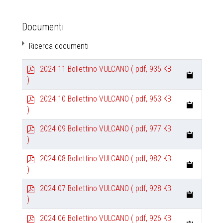
Documenti
Ricerca documenti
p
2024 11 Bollettino VULCANO
( pdf, 935 KB
d
)
f
p
2024 10 Bollettino VULCANO
( pdf, 953 KB
d
)
f
×
- Bollettini mensili INGV Vulcano
×
p
2024 09 Bollettino VULCANO
( pdf, 977 KB
d
)
f
p
2024 08 Bollettino VULCANO
( pdf, 982 KB
d
)
f
p
2024 07 Bollettino VULCANO
( pdf, 928 KB
d
)
f
p
2024 06 Bollettino VULCANO
( pdf, 926 KB