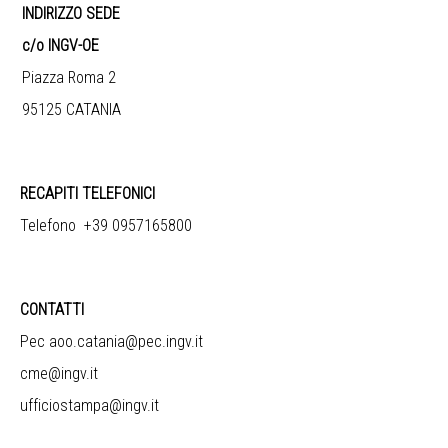
NDIRIZZO SEDE
c/o INGV-OE
iazza Roma 2
95125 CATANIA
RECAPITI TELEFONICI
Telefono +39 0957165800
CONTATTI
Pec aoo.catania@pec.ingv.it
cme@ingv.it
ufficiostampa@ingv.it