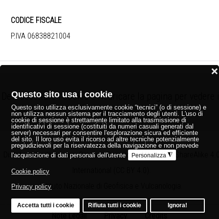
ODICE FISCALE
.IVA 06838821004
❌
Questo sito usa i cookie
Devi accettare i cookie e ricaricare la pagina per vedere i
contenuto
Questo sito utilizza esclusivamente cookie “tecnici” (o di sessione) e
non utilizza nessun sistema per il tracciamento degli utenti. L'uso di
cookie di sessione è strettamente limitato alla trasmissione di
identificativi di sessione (costituiti da numeri casuali generati dal
server) necessari per consentire l'esplorazione sicura ed efficiente
del sito. Il loro uso evita il ricorso ad altre tecniche potenzialmente
pregiudizievoli per la riservatezza della navigazione e non prevede
Distributed with license
Creative Commons Attribution-ShareAlike 4.
l'acquisizione di dati personali dell'utente
◮
Personalizza
International (CC BY 4.0)
.
Cookie policy
Istituto Nazionale di Geofisica e Vulcanologia
.
Privacy policy
♿
Accetta tutti i cookie
Rifiuta tutti i cookie
Ignora!
Note Legali
Privacy
Credits