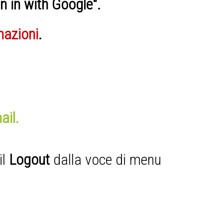
gn in with Google".
mazioni
.
ail.
il
Logout
dalla voce di menu